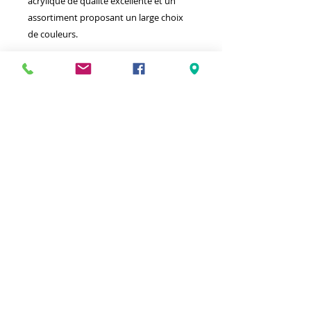
acrylique de qualité excellente et un
assortiment proposant un large choix
de couleurs.
Meilleurs prix
Click & Collect 2H
Paiement sécurisé
Service client
toute l'année
Livraison gratuite
Votre magasin est membre de :
&
Suivez-nous !
Mentions légales
CGV