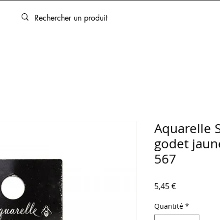
ARTOUCHES
BEAUX-ARTS
ENCADREMENT
SERVICES
Aquarelle 
godet jaun
567
Prix
5,45 €
Quantité
*