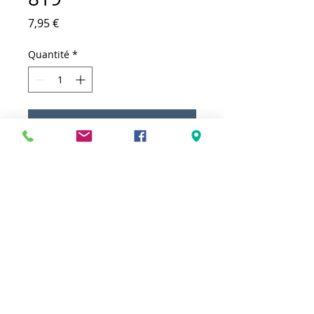
Prix
7,95 €
Quantité
*
Ajouter au panier
Meilleurs prix
Click & Collect 2H
Paiement sécurisé
Service client
toute l'année
Livraison gratuite
Votre magasin est membre de :
&