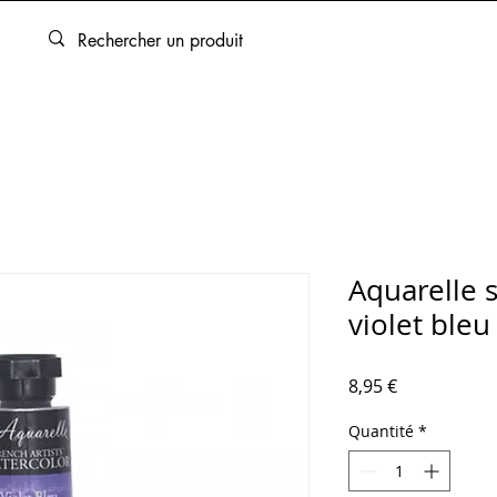
ARTOUCHES
BEAUX-ARTS
ENCADREMENT
SERVICES
Aquarelle 
violet bleu
Prix
8,95 €
Quantité
*