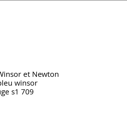
Connexion
Winsor et Newton
bleu winsor
ge s1 709