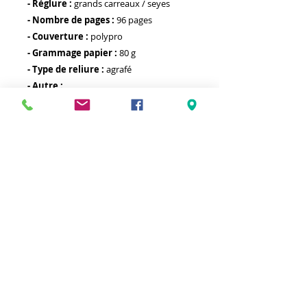
- Réglure :
grands carreaux / seyes
- Nombre de pages :
96 pages
- Couverture :
polypro
- Grammage papier :
80 g
- Type de reliure :
agrafé
- Autre :
Meilleurs prix
Click & Collect 2H
Paiement sécurisé
Service client
toute l'année
Livraison gratuite
Votre magasin est membre de :
&
Suivez-nous !