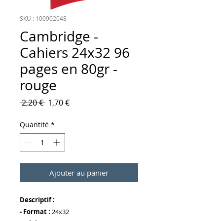
SKU : 100902048
Cambridge -
Cahiers 24x32 96
pages en 80gr -
rouge
Prix original
Prix promotionnel
 2,20 € 
1,70 €
Quantité
*
Ajouter au panier
Descriptif
:
- Format :
24x32