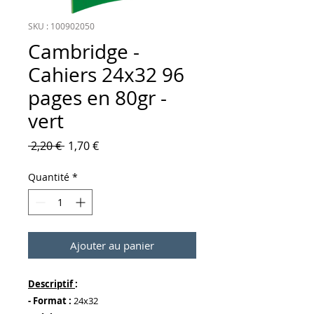
SKU : 100902050
Cambridge -
Cahiers 24x32 96
pages en 80gr -
vert
Prix original
Prix promotionnel
 2,20 € 
1,70 €
Quantité
*
Ajouter au panier
Descriptif
:
- Format :
24x32