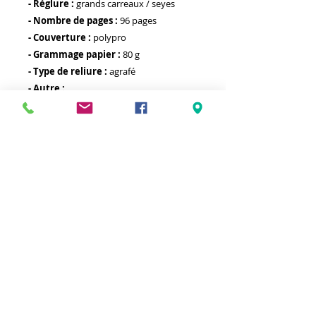
- Réglure :
grands carreaux / seyes
- Nombre de pages :
96 pages
- Couverture :
polypro
- Grammage papier :
80 g
- Type de reliure :
agrafé
- Autre :
Meilleurs prix
Click & Collect 2H
Paiement sécurisé
Service client
toute l'année
Livraison gratuite
Votre magasin est membre de :
&
Suivez-nous !