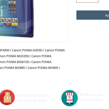
Aj
iP4950 / Canon PIXMA iX6550 / Canon PIXMA
anon PIXMA MG5350 / Canon PIXMA
anon PIXMA MG8150 / Canon PIXMA
non PIXMA MX885 / Canon PIXMA MX895 /
Meilleurs prix
Click & Collect 2H
toute l'année
Livraison gratuite