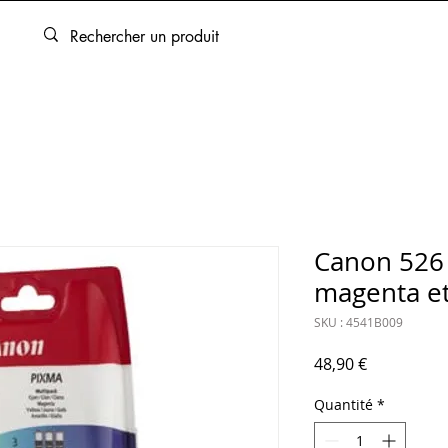
ARTOUCHES
BEAUX-ARTS
ENCADREMENT
SERVICES
Canon 526 -
magenta et 
SKU : 4541B009
Prix
48,90 €
Quantité
*