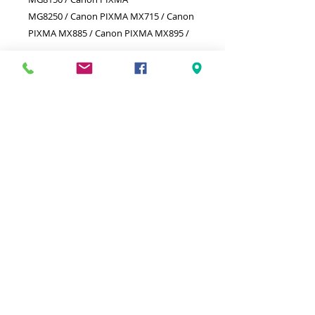
MG8250 / Canon PIXMA MX715 / Canon
PIXMA MX885 / Canon PIXMA MX895 /
Meilleurs prix
Click & Collect 2H
Paiement sécurisé
Service client
toute l'année
Livraison gratuite
Votre magasin est membre de :
&
Suivez-nous !
Mentions légales
CGV