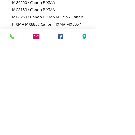
MG6250 / Canon PIXMA
MG8150 / Canon PIXMA
MG8250 / Canon PIXMA MX715 / Canon
PIXMA MX885 / Canon PIXMA MX895 /
Meilleurs prix
Click & Collect 2H
Paiement sécurisé
Service client
toute l'année
Livraison gratuite
Votre magasin est membre de :
&
Suivez-nous !