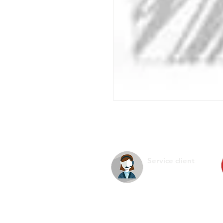
Service client
La s
Infos pratiques
Ment