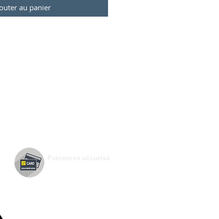
outer au panier
Paiement sécurisé
.
Suivez-nous !
e de :