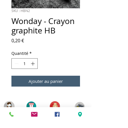
SKU : HBN2
Wonday - Crayon
graphite HB
Prix
0,20 €
Quantité
*
Ajouter au panier
Meilleurs prix
Click & Collect 2H
Paiement sécurisé
Service client
toute l'année
Livraison gratuite
Votre magasin est membre de :