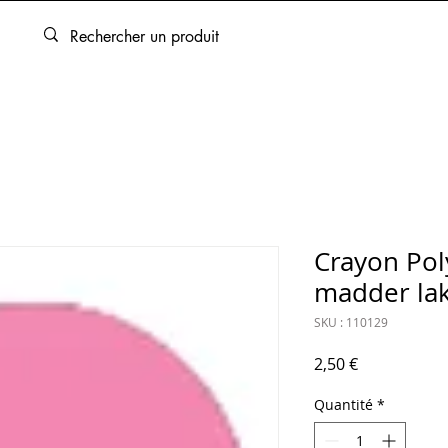
ARTOUCHES
BEAUX-ARTS
ENCADREMENT
SERVICES
Crayon Po
madder la
SKU : 110129
Prix
2,50 €
Quantité
*