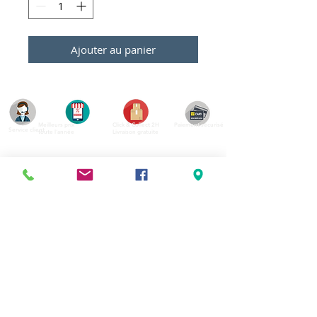
Ajouter au panier
Meilleurs prix
Click & Collect 2H
Paiement sécurisé
Service client
toute l'année
Livraison gratuite
Votre magasin est membre de :
&
Suivez-nous !