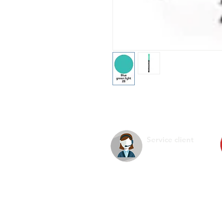
Service client
La s
Infos pratiques
Ment
Nous