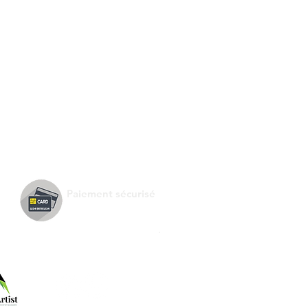
Paiement sécurisé
.
Suivez-nous !
e de :