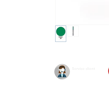
Service client
La s
Infos pratiques
Ment
Nous