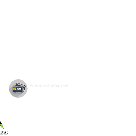
Paiement sécurisé
.
Suivez-nous !
e de :