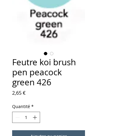
Feutre koi brush
pen peacock
green 426
Prix
2,65 €
Quantité
*