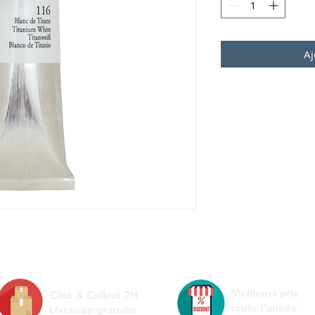
Aj
Meilleurs prix
Click & Collect 2H
toute l'année
Livraison gratuite