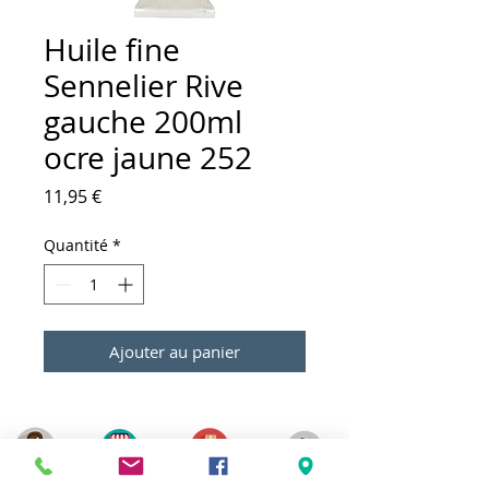
Huile fine
Sennelier Rive
gauche 200ml
ocre jaune 252
Prix
11,95 €
Quantité
*
Ajouter au panier
Meilleurs prix
Click & Collect 2H
Paiement sécurisé
Service client
toute l'année
Livraison gratuite