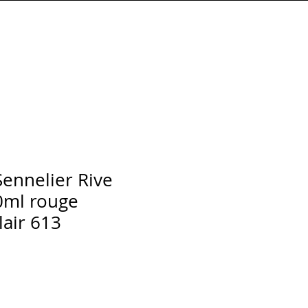
Connexion
Sennelier Rive
0ml rouge
air 613