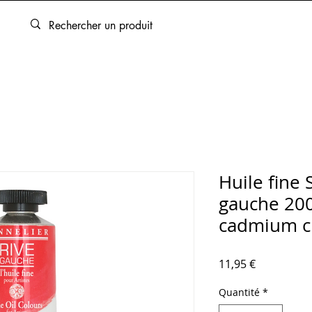
ARTOUCHES
BEAUX-ARTS
ENCADREMENT
SERVICES
Huile fine 
gauche 20
cadmium cl
Prix
11,95 €
Quantité
*