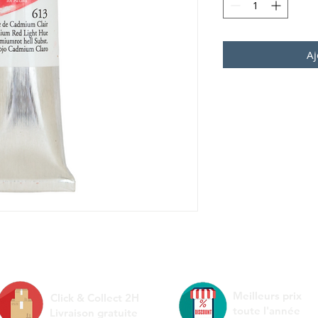
Aj
Meilleurs prix
Click & Collect 2H
toute l'année
Livraison gratuite