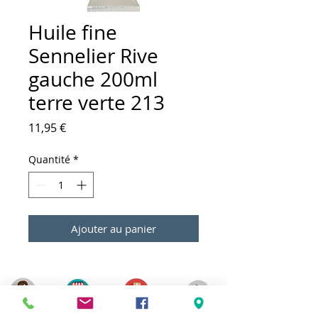
Huile fine
Sennelier Rive
gauche 200ml
terre verte 213
Prix
11,95 €
Quantité
*
Ajouter au panier
Meilleurs prix
Click & Collect 2H
Paiement sécurisé
Service client
toute l'année
Livraison gratuite