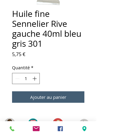
Huile fine
Sennelier Rive
gauche 40ml bleu
gris 301
Prix
5,75 €
Quantité
*
Ajouter au panier
Meilleurs prix
Click & Collect 2H
Paiement sécurisé
Service client
toute l'année
Livraison gratuite