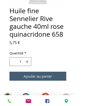
Huile fine
Sennelier Rive
gauche 40ml rose
quinacridone 658
Prix
5,75 €
Quantité
*
Ajouter au panier
Meilleurs prix
Click & Collect 2H
Paiement sécurisé
Service client
toute l'année
Livraison gratuite