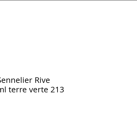
Connexion
Sennelier Rive
l terre verte 213