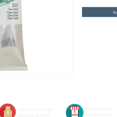
Aj
Meilleurs prix
Click & Collect 2H
toute l'année
Livraison gratuite