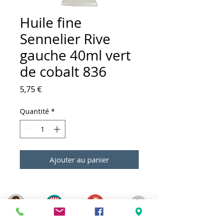
Huile fine
Sennelier Rive
gauche 40ml vert
de cobalt 836
Prix
5,75 €
Quantité
*
Ajouter au panier
Meilleurs prix
Click & Collect 2H
Paiement sécurisé
Service client
toute l'année
Livraison gratuite