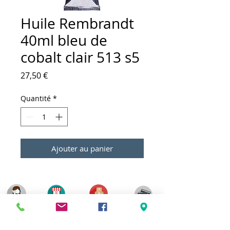
Huile Rembrandt
40ml bleu de
cobalt clair 513 s5
Prix
27,50 €
Quantité
*
Ajouter au panier
Meilleurs prix
Click & Collect 2H
Paiement sécurisé
Service client
toute l'année
Livraison gratuite