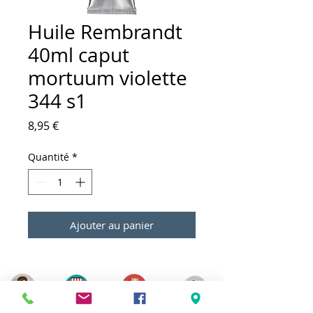
Huile Rembrandt
40ml caput
mortuum violette
344 s1
Prix
8,95 €
Quantité
*
Ajouter au panier
Meilleurs prix
Click & Collect 2H
Paiement sécurisé
Service client
toute l'année
Livraison gratuite