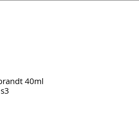
Connexion
brandt 40ml
 s3