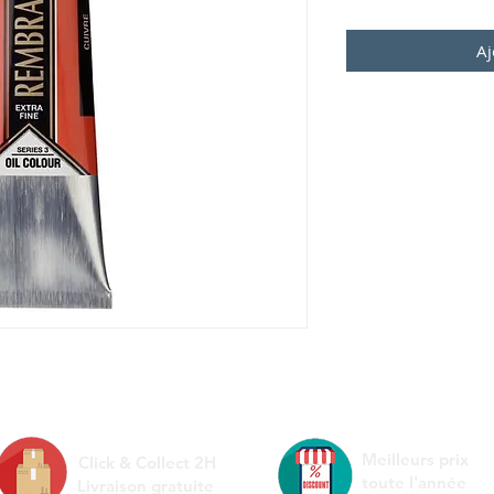
Aj
Meilleurs prix
Click & Collect 2H
toute l'année
Livraison gratuite