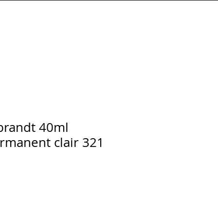
Connexion
brandt 40ml
rmanent clair 321