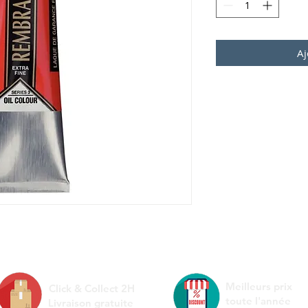
Aj
Meilleurs prix
Click & Collect 2H
toute l'année
Livraison gratuite