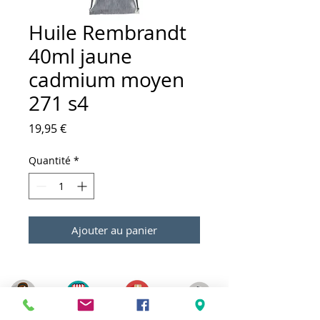
Huile Rembrandt
40ml jaune
cadmium moyen
271 s4
Prix
19,95 €
Quantité
*
Ajouter au panier
Meilleurs prix
Click & Collect 2H
Paiement sécurisé
Service client
toute l'année
Livraison gratuite