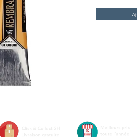
Aj
Meilleurs prix
Click & Collect 2H
toute l'année
Livraison gratuite