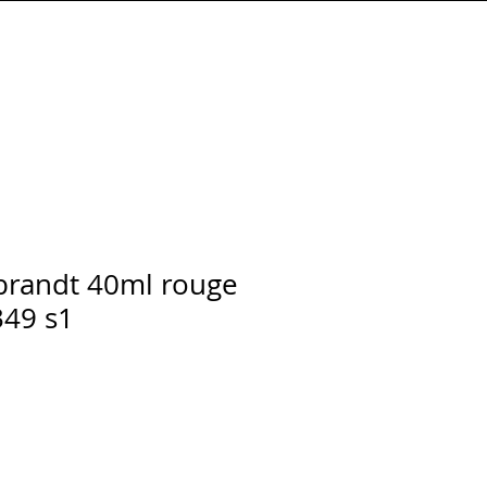
Connexion
brandt 40ml rouge
349 s1