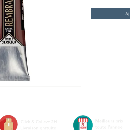
Aj
Meilleurs prix
Click & Collect 2H
toute l'année
Livraison gratuite