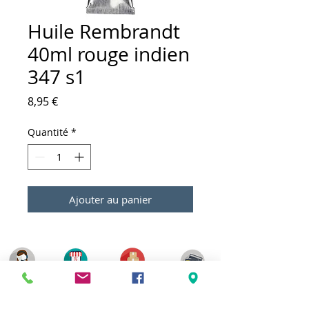
Huile Rembrandt
40ml rouge indien
347 s1
Prix
8,95 €
Quantité
*
Ajouter au panier
Meilleurs prix
Click & Collect 2H
Paiement sécurisé
Service client
toute l'année
Livraison gratuite