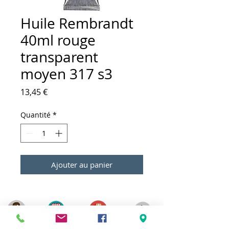
Huile Rembrandt
40ml rouge
transparent
moyen 317 s3
Prix
13,45 €
Quantité
*
Ajouter au panier
Meilleurs prix
Click & Collect 2H
Paiement sécurisé
Service client
toute l'année
Livraison gratuite