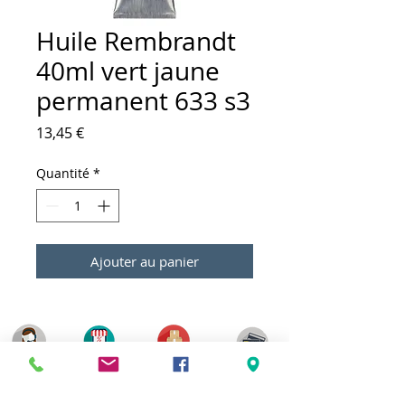
Huile Rembrandt
40ml vert jaune
permanent 633 s3
Prix
13,45 €
Quantité
*
Ajouter au panier
Meilleurs prix
Click & Collect 2H
Paiement sécurisé
Service client
toute l'année
Livraison gratuite