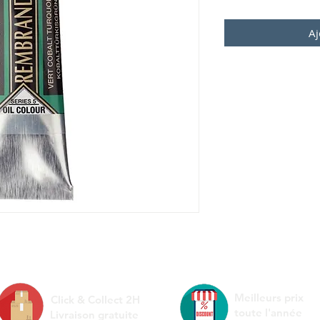
Aj
Meilleurs prix
Click & Collect 2H
toute l'année
Livraison gratuite