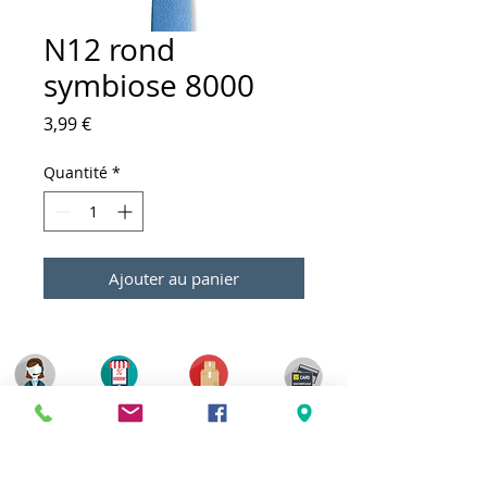
N12 rond
symbiose 8000
Prix
3,99 €
Quantité
*
Ajouter au panier
Meilleurs prix
Click & Collect 2H
Paiement sécurisé
Service client
toute l'année
Livraison gratuite
Votre magasin est membre de :