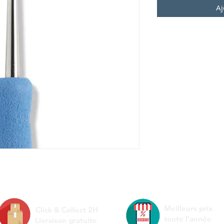
Aj
Meilleurs prix
Click & Collect 2H
toute l'année
Livraison gratuite