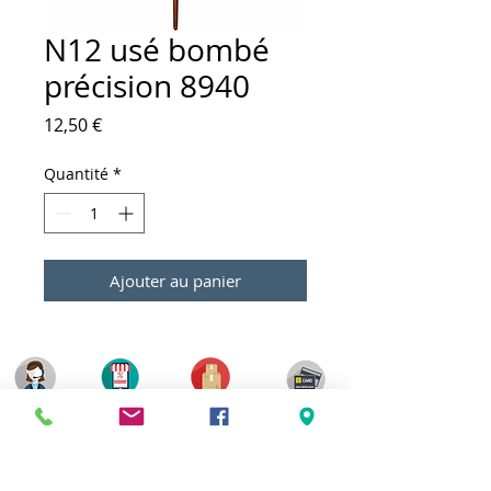
N12 usé bombé
précision 8940
Prix
12,50 €
Quantité
*
Ajouter au panier
Meilleurs prix
Click & Collect 2H
Paiement sécurisé
Service client
toute l'année
Livraison gratuite
Votre magasin est membre de :