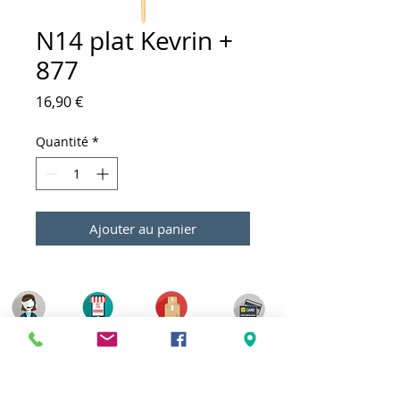
N14 plat Kevrin +
877
Prix
16,90 €
Quantité
*
Ajouter au panier
Meilleurs prix
Click & Collect 2H
Paiement sécurisé
Service client
toute l'année
Livraison gratuite
Votre magasin est membre de :