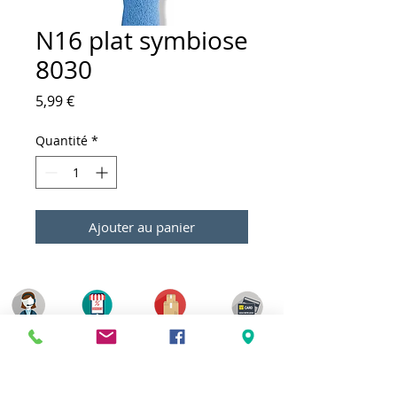
N16 plat symbiose
8030
Prix
5,99 €
Quantité
*
Ajouter au panier
Meilleurs prix
Click & Collect 2H
Paiement sécurisé
Service client
toute l'année
Livraison gratuite
Votre magasin est membre de :