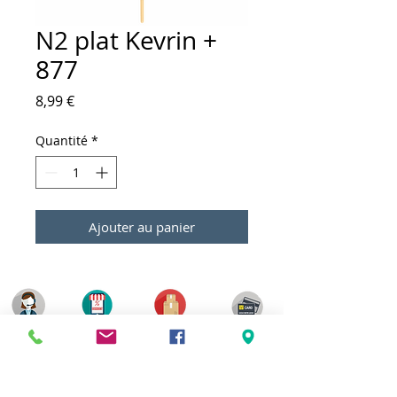
N2 plat Kevrin +
877
Prix
8,99 €
Quantité
*
Ajouter au panier
Meilleurs prix
Click & Collect 2H
Paiement sécurisé
Service client
toute l'année
Livraison gratuite
Votre magasin est membre de :