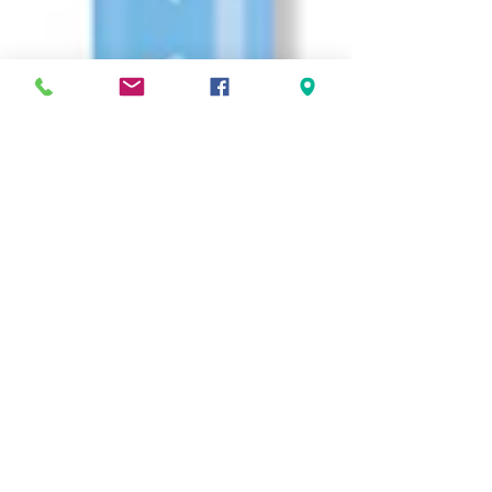
N4 Sculpteur
symbiose 8090
Prix
5,50 €
Quantité
*
Ajouter au panier