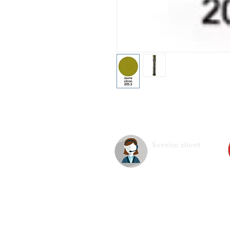
Service client
La s
Infos pratiques
Ment
Nous