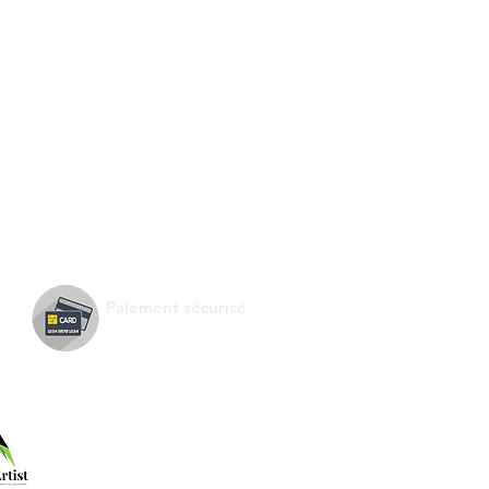
Paiement sécurisé
.
Suivez-nous !
e de :