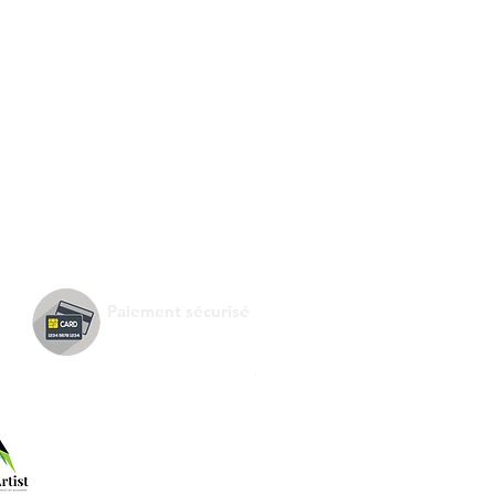
Paiement sécurisé
.
Suivez-nous !
e de :