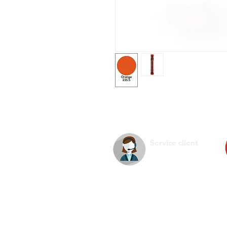
Service client
La s
Infos pratiques
Ment
Nous