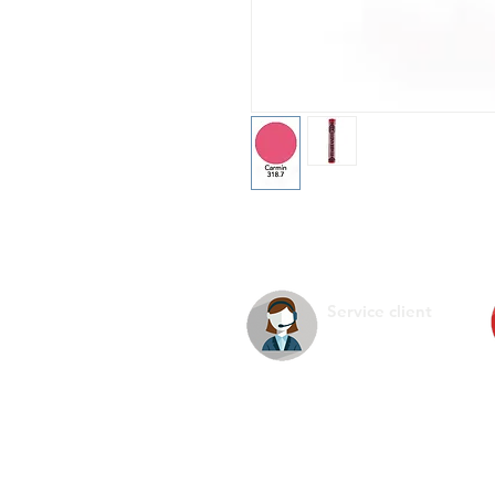
Service client
La s
Infos pratiques
Ment
Nous