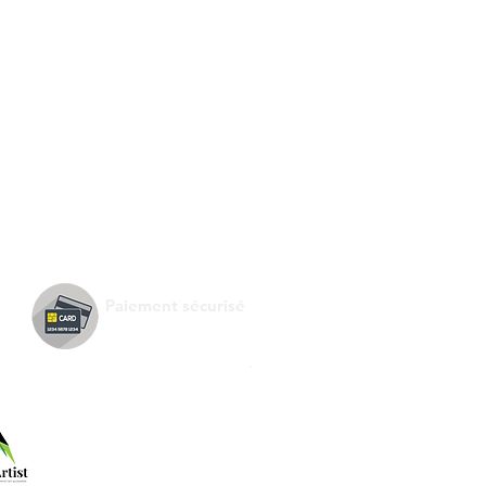
Paiement sécurisé
.
Suivez-nous !
e de :