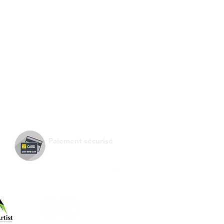
Paiement sécurisé
.
Suivez-nous !
e de :