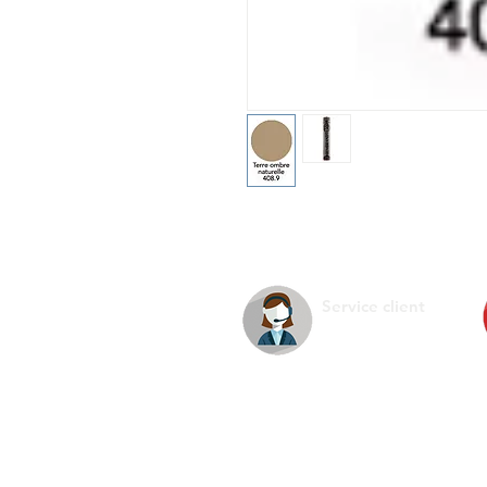
Service client
La s
Infos pratiques
Ment
Nous