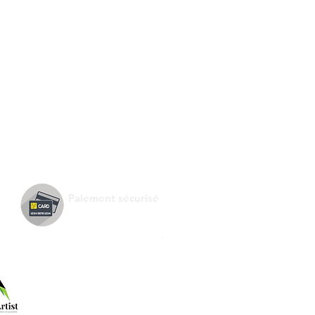
Paiement sécurisé
.
Suivez-nous !
e de :