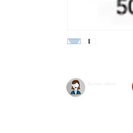
Service client
La s
Infos pratiques
Ment
Nous