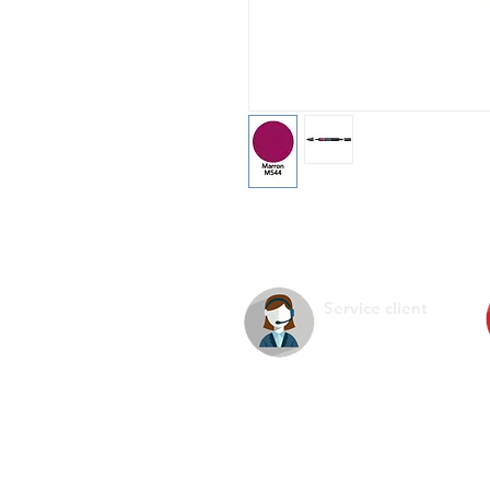
Service client
La s
Infos pratiques
Ment
Nous