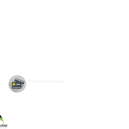
Paiement sécurisé
.
Suivez-nous !
e de :