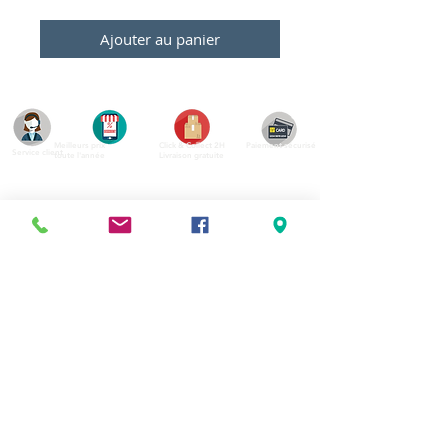
Ajouter au panier
Meilleurs prix
Click & Collect 2H
Paiement sécurisé
Service client
toute l'année
Livraison gratuite
Votre magasin est membre de :
&
Suivez-nous !
Mentions légales
CGV